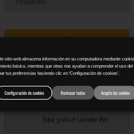
OK
 Este sitio web almacena información en su computadora mediante cooki
Buscar contraseña
Registrate
miento básico, mientras que otras nos ayudan a comprender el uso del s
ar tus preferencias haciendo clic en ‘Configuración de cookies’.
Sign in with Facebook
Configuración de cookies
Rechazar todas
Acepto las cookies
Bajar gratis el Lanzador Nyx